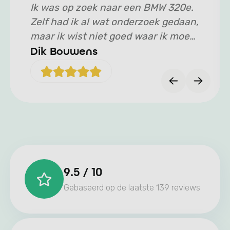
Ik was op zoek naar een BMW 320e.
Zelf had ik al wat onderzoek gedaan,
maar ik wist niet goed waar ik moest
beginnen met zoeken. Via de hulp
Dik Bouwens
van De Haar heb ik er uiteindelijk
één kunnen bemachtigen. Ik werd
volledig ontzorgd en zeer vriendelijk
geholpen. Een speciaal bedankje
aan Joppe, die mij snel, zorgvuldig
en prettig heeft geholpen, en mijn
wensen volledig heeft waargemaakt!
9.5 / 10
Gebaseerd op de laatste 139 reviews