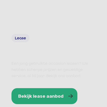
Bekijk ons aanbod
Lease
Lease aanbod
Een jong gebruikte occasion leasen? We
hebben scherpe prijzen en geweldige
service, al 50 jaar. Bekijk ons aanbod.
Bekijk lease aanbod