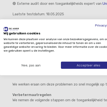
🟢 Externe audit door een toegankelijkheids expert van
Un
Laatste testdatum: 18.05.2025
Niet-toegankelijke inhoud
Privacy
De onderstaande onderdelen voldoen momenteel nog niet vo
Wij gebruiken cookies
Alternatieve teksten voor afbeeldingen:
Niet all
We kunnen deze plaatsen voor analyse van onze bezoekersgegevens, om o
mensen met een visuele beperking die een schermlez
website te verbeteren, gepersonaliseerde inhoud te tonen en om u een
geweldige website-ervaring te bieden. Voor meer informatie over de cooki
Toetsenbordnavigatie
: Het is niet volledig mogel
we gebruiken opent u de instellingen.
focus is niet altijd duidelijk zichtbaar.
Contrast
: Op sommige delen van de website kan he
Nee, pas aan
Accepteer alles
beperking kan verminderen.
Formulieren
: De labels van de invulvelden in formul
We werken eraan om deze problemen zo snel mogelijk op t
Verbetermaatregelen
We nemen de volgende stappen om de toegankelijkheid te