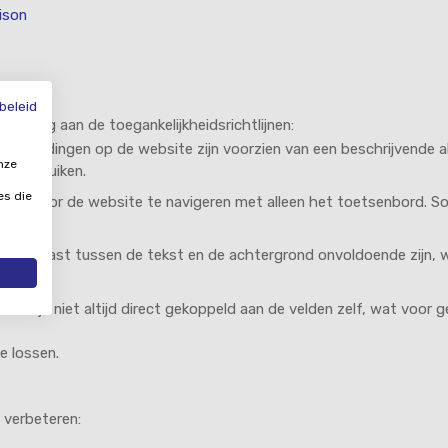
ison
beleid
lledig aan de toegankelijkheidsrichtlijnen:
e afbeeldingen op de website zijn voorzien van een beschrijvende a
nze
er gebruiken.
es die
ijk om door de website te navigeren met alleen het toetsenbord. S
t contrast tussen de tekst en de achtergrond onvoldoende zijn, 
ieren zijn niet altijd direct gekoppeld aan de velden zelf, wat voor
e lossen.
 verbeteren: