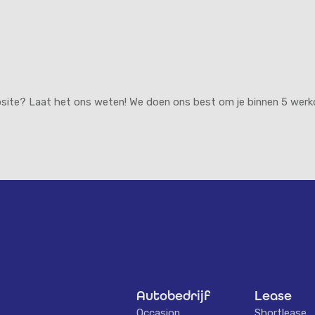
bsite? Laat het ons weten! We doen ons best om je binnen 5 werk
.
Autobedrijf
Lease
Occasion
Shortlease