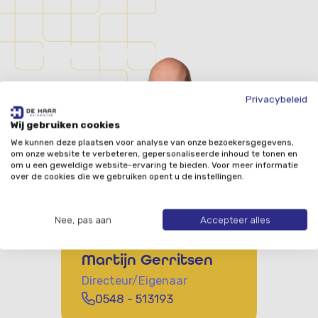
Vertrouwd in auto’s, al
sinds 1975.
Privacybeleid
Neem telefonisch contact op met ons team
voor meer informatie en ervaar zelf hoe
Wij gebruiken cookies
vertrouwd ons familiebedrijf aanvoelt.
We kunnen deze plaatsen voor analyse van onze bezoekersgegevens,
om onze website te verbeteren, gepersonaliseerde inhoud te tonen en
om u een geweldige website-ervaring te bieden. Voor meer informatie
over de cookies die we gebruiken opent u de instellingen.
Nee, pas aan
Accepteer alles
Martijn Gerritsen
Directeur/Eigenaar
0548 - 513193