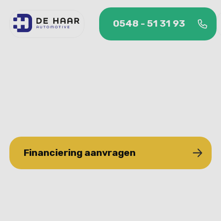
0548 - 51 31 93
Financiering
0548 - 51 31 93
Wil je geheel of gedeeltelijk je auto-
aankoop financieren? Dan hebben we
daar een partner voor die je daarbij
helpt.
Financiering aanvragen
Financiering aanvragen