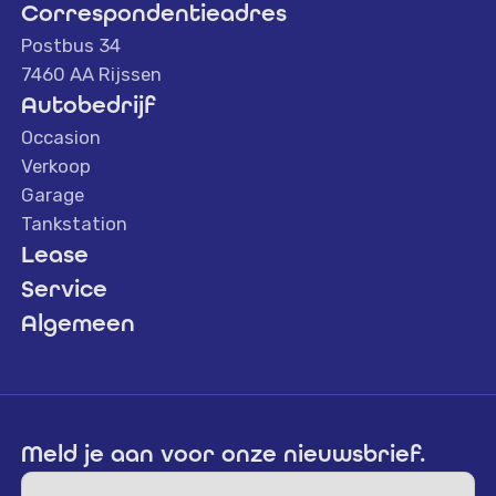
Correspondentieadres
Postbus 34
7460 AA Rijssen
Autobedrijf
Occasion
Verkoop
Garage
Tankstation
Lease
Service
Algemeen
Over ons
Ons Team
Financiering
Vacatures
Meld je aan voor onze nieuwsbrief.
Blogs