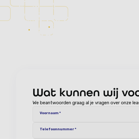
Vertrouwd in auto’s
sinds 1975.
Neem telefonisch contact op met ons team voor 
ervaar zelf hoe vertrouwd ons familiebedrijf aanvo
Wat kunnen wij vo
We beantwoorden graag al je vragen over onze lea
Voornaam *
Telefoonnummer *