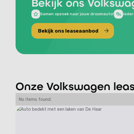
Bekijk ons Volksw
Samen opzoek naar jouw droomauto!
Ieder
Bekijk ons leaseaanbod
Bekijk ons leaseaanbod
Onze Volkswagen leas
No items found.