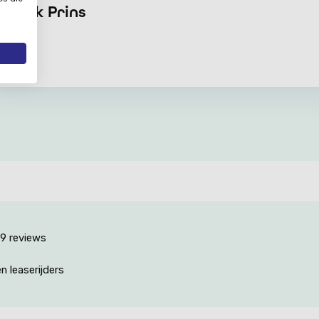
Henk Prins
139 reviews
 leaserijders