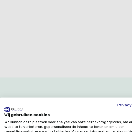
Geen
Privacy
nummertje.
Wij gebruiken cookies
We kunnen deze plaatsen voor analyse van onze bezoekersgegevens, om o
website te verbeteren, gepersonaliseerde inhoud te tonen en om u een
geweldige website-ervaring te bieden. Voor meer informatie over de cooki