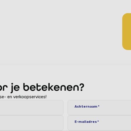
, al
meer informatie en
elt.
or je betekenen?
se- en verkoopservices!
Achternaam *
E-mailadres *