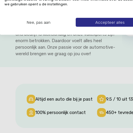
En dat merk je.
we gebruiken opent u de instellingen.
Bij De Haar Automotive gaan we graag een
Nee, pas aan
Accepteer alles
persoonlijke band aan met je. Dat merk je aan alles.
Ons bedrijf is kleinschalig en onze vakexperts zijn
enorm betrokken. Daardoor voelt alles heel
persoonlijk aan. Onze passie voor de automotive-
wereld brengen we graag op jou over!
Altijd een auto die bij je past
9.5 / 10 uit 
100% persoonlijk contact
450+ tevreden