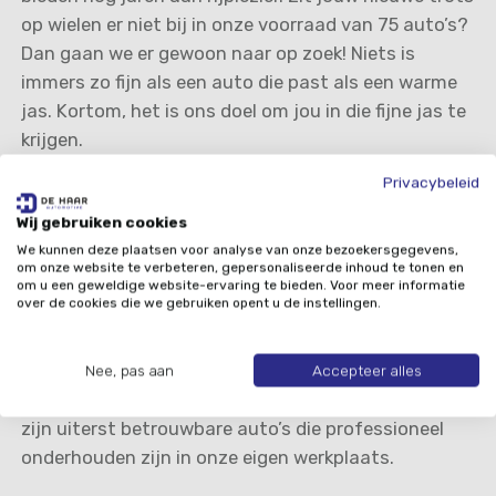
op wielen er niet bij in onze voorraad van 75 auto’s?
Dan gaan we er gewoon naar op zoek! Niets is
immers zo fijn als een auto die past als een warme
jas. Kortom, het is ons doel om jou in die fijne jas te
krijgen.
Privacybeleid
Je auto inruilen of verkopen
Wij gebruiken cookies
We kunnen deze plaatsen voor analyse van onze bezoekersgegevens,
Wil je je eigen auto inruilen of verkopen? Ook dan
om onze website te verbeteren, gepersonaliseerde inhoud te tonen en
kun je vanzelfsprekend bij ons terecht. Of het nu
om u een geweldige website-ervaring te bieden. Voor meer informatie
over de cookies die we gebruiken opent u de instellingen.
gaat om een particuliere of om een bedrijfsmatige
auto, wij staan voor eerlijke tarieven, zodat je
verzekerd bent van een reële waarde. Al onze huur-
Nee, pas aan
Accepteer alles
en leaseauto’s gaan na de looptijd in de verkoop. Dit
zijn uiterst betrouwbare auto’s die professioneel
onderhouden zijn in onze eigen werkplaats.