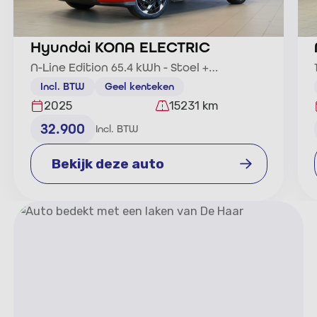
Hyundai KONA ELECTRIC
N-Line Edition 65.4 kWh - Stoel +
Stuurverw. + CarPlay - Adaptiv
Incl. BTW
Geel kenteken
2025
15231 km
32.900
Incl. BTW
Bekijk deze auto
Bekijk deze auto