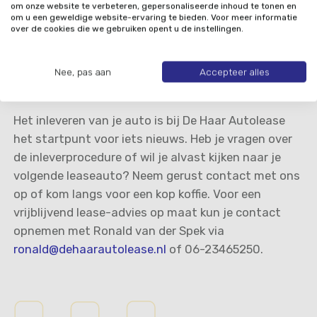
om onze website te verbeteren, gepersonaliseerde inhoud te tonen en
nog voldoende profiel hebben. Is er binnenkort
om u een geweldige website-ervaring te bieden. Voor meer informatie
onderhoud nodig? Meld dit dan even van tevoren bij
over de cookies die we gebruiken opent u de instellingen.
ons.
Nee, pas aan
Accepteer alles
Klaar voor de volgende stap?
Het inleveren van je auto is bij De Haar Autolease
het startpunt voor iets nieuws. Heb je vragen over
de inleverprocedure of wil je alvast kijken naar je
volgende leaseauto? Neem gerust contact met ons
op of kom langs voor een kop koffie. Voor een
vrijblijvend lease-advies op maat kun je contact
opnemen met Ronald van der Spek via
ronald@dehaarautolease.nl
of 06-23465250.