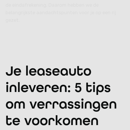
de eindafrekening. Daarom hebben we de
belangrijkste aandachtspunten voor je op een rij
gezet.
Roy Slaat
11 Feb 2026
4 min
Je leaseauto
inleveren: 5 tips
om verrassingen
te voorkomen