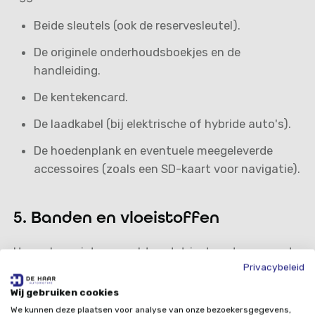
Beide sleutels (ook de reservesleutel).
De originele onderhoudsboekjes en de
handleiding.
De kentekencard.
De laadkabel (bij elektrische of hybride auto's).
De hoedenplank en eventuele meegeleverde
accessoires (zoals een SD-kaart voor navigatie).
5. Banden en vloeistoffen
Hoewel we niet verwachten dat je de auto een grote
Privacybeleid
beurt geeft, is het wel zo netjes (en veilig) als de
auto technisch in orde is. Controleer of er geen
Wij gebruiken cookies
waarschuwingslampjes branden en of de banden
We kunnen deze plaatsen voor analyse van onze bezoekersgegevens,