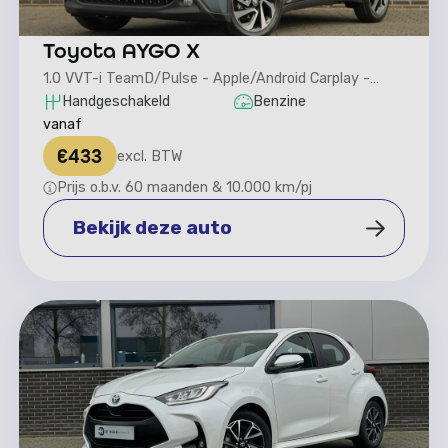
Toyota AYGO X
1.0 VVT-i TeamD/Pulse - Apple/Android Carplay -
Camera achter
Handgeschakeld
Benzine
vanaf
€
433
excl. BTW
Prijs o.b.v. 60 maanden & 10.000 km/pj
Bekijk deze auto
Bekijk deze auto