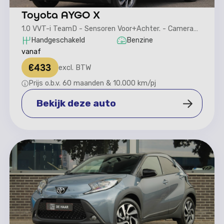
Toyota AYGO X
1.0 VVT-i TeamD - Sensoren Voor+Achter. - Camera
achter
Handgeschakeld
Benzine
vanaf
€
433
excl. BTW
Prijs o.b.v. 60 maanden & 10.000 km/pj
Bekijk deze auto
Bekijk deze auto