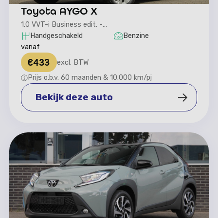
Toyota AYGO X
1.0 VVT-i Business edit. -
Stoelverwarming/Automatische Airco
Handgeschakeld
Benzine
vanaf
€
433
excl. BTW
Prijs o.b.v. 60 maanden & 10.000 km/pj
Bekijk deze auto
Bekijk deze auto