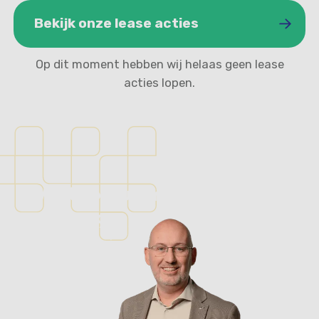
Bekijk onze lease acties
Op dit moment hebben wij helaas geen lease
Bekijk onze lease acties
acties lopen.
Vertrouwd in auto’s, al
sinds 1975.
Neem telefonisch contact op met ons team
voor meer informatie over leasen en ervaar
hoe vertrouwd ons familiebedrijf direct
aanvoelt.