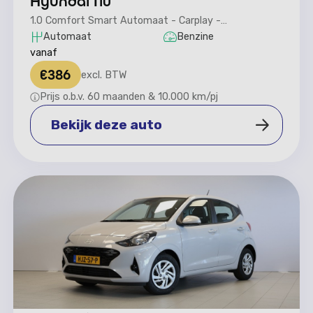
Hyundai I10
1.0 Comfort Smart Automaat - Carplay -
Parkeercamera
Automaat
Benzine
vanaf
€
386
excl. BTW
Prijs o.b.v. 60 maanden & 10.000 km/pj
Bekijk deze auto
Bekijk deze auto