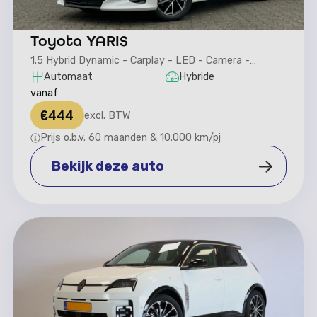
Toyota YARIS
1.5 Hybrid Dynamic - Carplay - LED - Camera -
Navigatie
Automaat
Hybride
vanaf
€
444
excl. BTW
Prijs o.b.v. 60 maanden & 10.000 km/pj
Bekijk deze auto
Bekijk deze auto