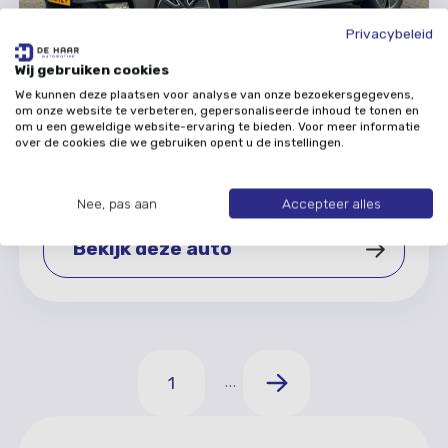
Privacybeleid
Skoda FABIA
Wij gebruiken cookies
We kunnen deze plaatsen voor analyse van onze bezoekersgegevens,
1.0 MPI Monte Carlo - Sportstoelen - Stoelverwarming
om onze website te verbeteren, gepersonaliseerde inhoud te tonen en
- Carplay
Handgeschakeld
Benzine
om u een geweldige website-ervaring te bieden. Voor meer informatie
over de cookies die we gebruiken opent u de instellingen.
vanaf
€
448
excl. BTW
Nee, pas aan
Accepteer alles
Prijs o.b.v. 60 maanden & 10.000 km/pj
Bekijk deze auto
Bekijk deze auto
1
...