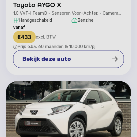
Toyota AYGO X
1.0 VVT-i TeamD - Sensoren Voor+Achter. - Camera
achter
Handgeschakeld
Benzine
vanaf
€
433
excl. BTW
Prijs o.b.v. 60 maanden & 10.000 km/pj
Bekijk deze auto
Bekijk deze auto