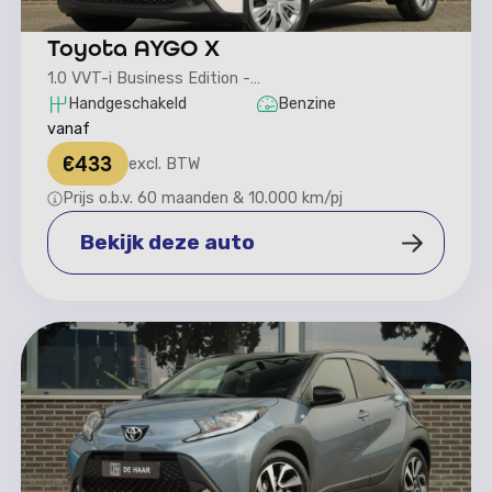
Toyota AYGO X
1.0 VVT-i Business Edition -
Stoelverwarm/Automatische Airco
Handgeschakeld
Benzine
vanaf
€
433
excl. BTW
Prijs o.b.v. 60 maanden & 10.000 km/pj
Bekijk deze auto
Bekijk deze auto