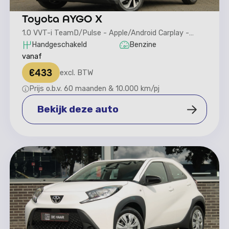
Toyota AYGO X
1.0 VVT-i TeamD/Pulse - Apple/Android Carplay -
Camera achter
Handgeschakeld
Benzine
vanaf
€
433
excl. BTW
Prijs o.b.v. 60 maanden & 10.000 km/pj
Bekijk deze auto
Bekijk deze auto