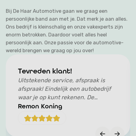
Bij De Haar Automotive gaan we graag een
persoonlijke band aan met je. Dat merk je aan alles.
Ons bedrijf is kleinschalig en onze vakexperts zijn
enorm betrokken. Daardoor voelt alles heel
persoonlijk aan. Onze passie voor de automotive-
wereld brengen we graag op jou over!
Tevreden klant!
Uitstekende service, afspraak is
afspraak! Eindelijk een autobedrijf
waar je op kunt rekenen. De
monteurs zijn vakkundig en de
Remon Koning
verkoop verliep persoonlijk en
professioneel. Auto werd op tijd
opgeleverd, precies zoals