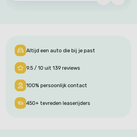
afgesproken. Dit is hoe het hoort!
Zeker een aanrader.
Altijd een auto die bij je past
9.5 / 10 uit 139 reviews
100% persoonlijk contact
450+ tevreden leaserijders