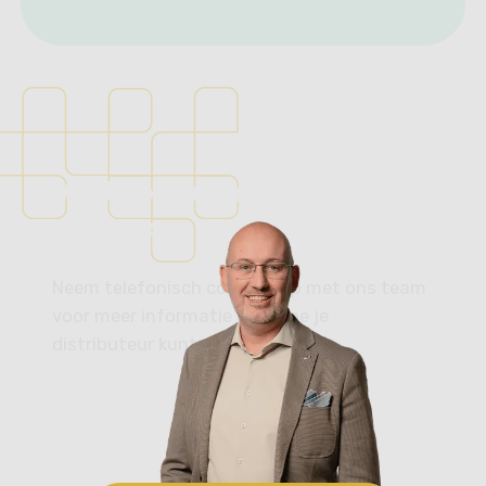
Ik wil lease advies
Vertrouwd in auto’s, al
sinds 1975.
Neem telefonisch contact op met ons team
voor meer informatie over hoe je
distributeur kunt worden.