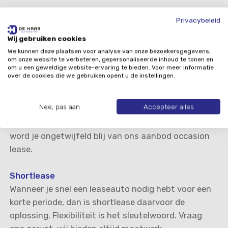
Private lease
Privacybeleid
De particuliere variant van autolease heet private
Wij gebruiken cookies
lease. Ook als je geen bedrijf hebt, kun je een fijne
We kunnen deze plaatsen voor analyse van onze bezoekersgegevens,
auto rijden voor een vast bedrag per maand. We
om onze website te verbeteren, gepersonaliseerde inhoud te tonen en
om u een geweldige website-ervaring te bieden. Voor meer informatie
vertellen je graag meer over de mogelijkheden.
over de cookies die we gebruiken opent u de instellingen.
Occasion lease
Nee, pas aan
Accepteer alles
Wil je een auto die zijn eerste zoveel kilometers al
gemaakt heeft en daardoor voordeliger is? Dan
word je ongetwijfeld blij van ons aanbod occasion
lease.
Shortlease
Wanneer je snel een leaseauto nodig hebt voor een
korte periode, dan is shortlease daarvoor de
oplossing. Flexibiliteit is het sleutelwoord. Vraag