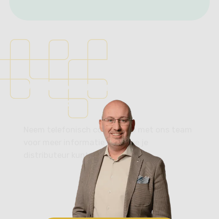
Ik wil lease advies
Vertrouwd in auto’s, al
sinds 1975.
Neem telefonisch contact op met ons team
voor meer informatie over hoe je
distributeur kunt worden.