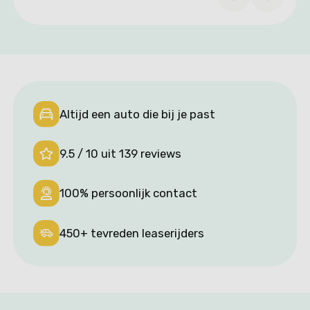
bedrijf te contacten. Het contact
verliep vlot via telefoon en app. Mijn
indruk tot nu toe is dat het bedrijf is
wat hun beloftes nakomt en netjes
en betrouwbaar te werkt gaat.
Altijd een auto die bij je past
9.5 / 10 uit 139 reviews
100% persoonlijk contact
450+ tevreden leaserijders