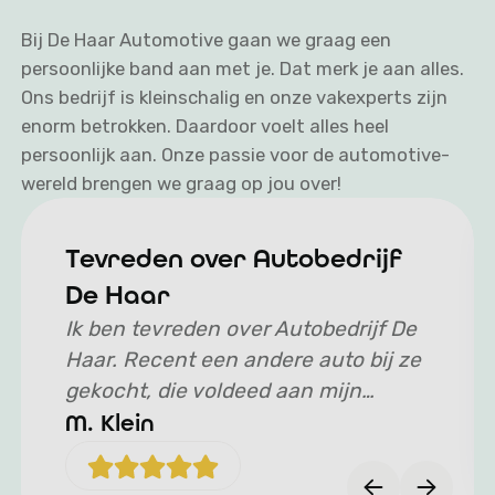
Bij De Haar Automotive gaan we graag een
persoonlijke band aan met je. Dat merk je aan alles.
Ons bedrijf is kleinschalig en onze vakexperts zijn
enorm betrokken. Daardoor voelt alles heel
persoonlijk aan. Onze passie voor de automotive-
wereld brengen we graag op jou over!
Tevreden over Autobedrijf
De Haar
Ik ben tevreden over Autobedrijf De
Haar. Recent een andere auto bij ze
gekocht, die voldeed aan mijn
zoekprofiel. Hoewel ik niet in de
M. Klein
buurt woon, gaven de positieve
reviews de doorslag om met dit