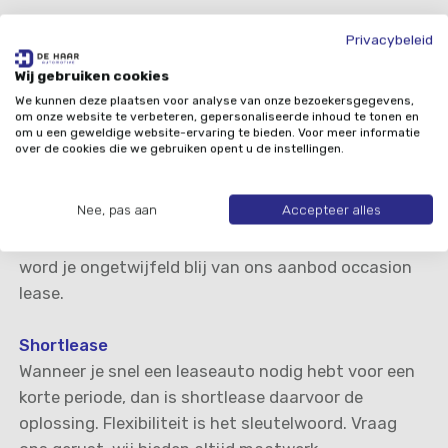
Private lease
Privacybeleid
De particuliere variant van autolease heet private
Wij gebruiken cookies
lease. Ook als je geen bedrijf hebt, kun je een fijne
We kunnen deze plaatsen voor analyse van onze bezoekersgegevens,
auto rijden voor een vast bedrag per maand. We
om onze website te verbeteren, gepersonaliseerde inhoud te tonen en
om u een geweldige website-ervaring te bieden. Voor meer informatie
vertellen je graag meer over de mogelijkheden.
over de cookies die we gebruiken opent u de instellingen.
Occasion lease
Nee, pas aan
Accepteer alles
Wil je een auto die zijn eerste zoveel kilometers al
gemaakt heeft en daardoor voordeliger is? Dan
word je ongetwijfeld blij van ons aanbod occasion
lease.
Shortlease
Wanneer je snel een leaseauto nodig hebt voor een
korte periode, dan is shortlease daarvoor de
oplossing. Flexibiliteit is het sleutelwoord. Vraag