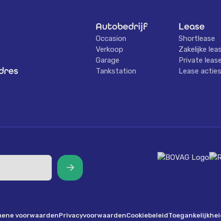
.
Autobedrijf
Lease
Occasion
Shortlease
Verkoop
Zakelijke lea
Garage
Private leas
dres
Tankstation
Lease actie
ene voorwaarden
Privacyvoorwaarden
Cookiebeleid
Toegankelijkhe