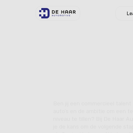
Le
Terug naar Vacatures
Senior ve
Terug naar Vacatures
verkoopl
Ben jij een commercieel talent
auto’s en de ambitie om een t
niveau te tillen? Bij De Haar Au
je de kans om de volgende stap 