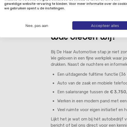
een leider; iemand die niet alleen zelf 
geweldige website-ervaring te bieden. Voor meer informatie over de cooki
we gebruiken opent u de instellingen.
hebt die typische Twentse nuchterheid
werken en je snapt dat succes bij ons b
Je bent ondernemend, punctueel in de op
Nee, pas aan
Accepteer alles
Wat bieden wij?
Bij De Haar Automotive stap je niet z
We geloven in een fijne werkplek waar jo
drukken. Naast de nuchtere en informele
Een uitdagende fulltime functie (36 u
Auto van de zaak en mobiele telefo
Een salarisrange tussen de
€ 3.750,
Werken in een modern pand met een
Veel ruimte voor eigen initiatief en
Lijkt het je wat om bij hét autobedrijf 
bericht of bel ons direct voor een kenni