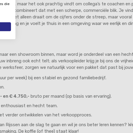
deals sluit, maar het ook prachtig vindt om collega’s te coachen en
es die
, maar combineert dat met een scherpe, commerciële blik. Je vind
edrijf niet alleen draait om de cijfers onder de streep, maar voor
volging en je voelt je thuis in een omgeving waar we eerlijk en d
omaar een showroom binnen, maar word je onderdeel van een hecht
uw inbreng ook echt telt; als verkoopleider krijg je bij ons de vrij
 werksfeer, zorgen we natuurlijk voor een pakket dat past bij jouw 
ur per week) bij een stabiel en gezond familiebedrijf.
on.
- en € 4.750,-
bruto per maand (op basis van ervaring).
 enthousiast en hecht team.
 het verder ontwikkelen van het verkoopproces.
van Rijssen aan de slag te gaan en wil je ons beter leren kennen? We
smaking. De koffie (of thee) staat klaar!