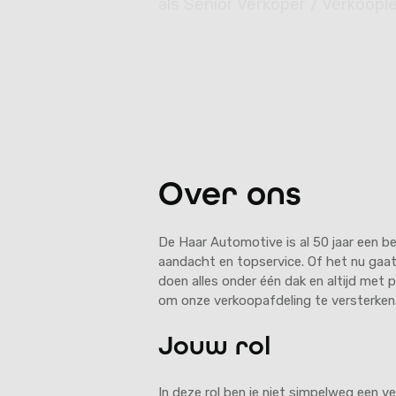
als Senior Verkoper / Verkoople
4 jaar ervaring
36 uur
€ 
Over ons
De Haar Automotive is al 50 jaar een be
aandacht en topservice. Of het nu gaat
doen alles onder één dak en altijd met
om onze verkoopafdeling te versterken
Jouw rol
In deze rol ben je niet simpelweg een 