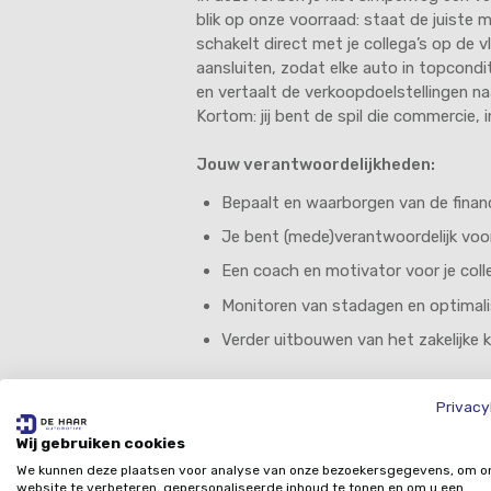
blik op onze voorraad: staat de juiste
schakelt direct met je collega’s op de
aansluiten, zodat elke auto in topcond
en vertaalt de verkoopdoelstellingen naa
Kortom: jij bent de spil die commercie
Jouw verantwoordelijkheden:
Bepaalt en waarborgen van de financ
Je bent (mede)verantwoordelijk voor
Een coach en motivator voor je colle
Monitoren van stadagen en optimali
Verder uitbouwen van het zakelijke
Privacy
Wie ben jij?
Wij gebruiken cookies
We kunnen deze plaatsen voor analyse van onze bezoekersgegevens, om o
We zoeken iemand die de klappen van de
website te verbeteren, gepersonaliseerde inhoud te tonen en om u een