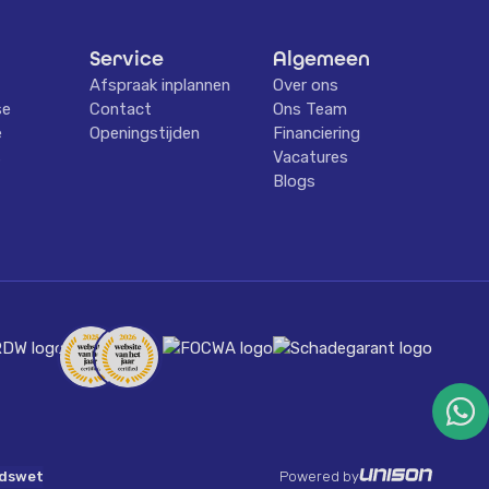
Service
Algemeen
Afspraak inplannen
Over ons
se
Contact
Ons Team
e
Openingstijden
Financiering
s
Vacatures
Blogs
idswet
Powered by