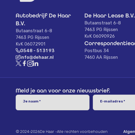
Autobedrijf De Haar
De Haar Lease B.V
B.V.
Butaanstraat 6-8
7463 PG Rijssen
Butaanstraat 6-8
KvK 06090926
7463 PG Rijssen
Correspondentiea
KvK 06072901
0548 - 51 31 93
Postbus 34
info@dehaar.nl
7460 AA Rijssen
Meld je aan voor onze nieuwsbrief.
Je naam *
E-mailadres *
© 2024-2026
De Haar -Alle rechten voorbehouden
Algem