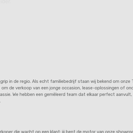
ider.
3.750,- en € 4.750,-
grip in de regio. Als echt familiebedrijf staan wij bekend om onze
 om de verkoop van een jonge occasion, lease-oplossingen of ond
 passie. We hebben een gemêleerd team dat elkaar perfect aanvult,
.
verkoper die wacht op een klant; jij bent de motor van onze showr