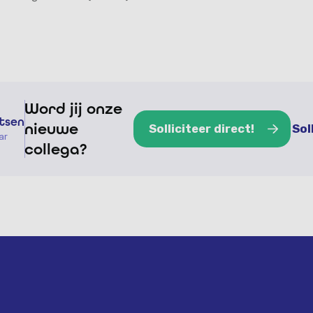
Word jij onze
itsen
nieuwe
Solliciteer direct!
Sol
ar
collega?
Solliciteer direct!
Sol